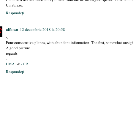
Un abrazo,
Răspundeți
alfonso
12 decembrie 2018 la 20:58
·.
Four consecutive planes, with abundant information. The first, somewhat unsight
A good picture
regards
.·
LMA ·
&
· CR
Răspundeți