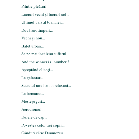
Printre picături...
Lucruri vechi și lucruri noi...
Ultimul vals al toamnei...
Două anotimpuri...
Vechi și nou...
Balet urban...
Să ne mai încălzim sufletul...
And the winner is...number 3...
Așteptând clienți...
La galantar...
Secretul unui somn relaxant...
La iarmaroc...
Meșteșuguri...
Aerodromul...
Durere de cap...
Povestea celor trei copii...
Gânduri către Dumnezeu...