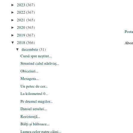
2023
(367)
►
2022
(367)
►
2021
(365)
►
2020
(365)
►
Post
2019
(367)
►
2018
(366)
Abon
▼
decembrie
(31)
▼
Cursă spre neștiut...
Strunind calul nărăvaș...
Obiceiuri...
Mesagera...
Un petec de cer...
La kilometrul 0...
Pe drumul magilor...
Dansul ursului...
Rezistență...
Bălți și băltoace...
Lumea celor patru câini...