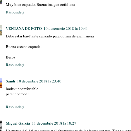
Muy bien captado. Buena imagen cotidiana
Răspundeți
VENTANA DE FOTO
10 decembrie 2018 la 19:41
Debe estar basdtante cansado para dormir de esa manera
Buena escena captada.
Besos
Răspundeți
Sandi
10 decembrie 2018 la 23:40
looks uncomfortable!
pare incomod!
Răspundeți
Miguel García
11 decembrie 2018 la 18:27
Un retrato fiel del cansancio y el aburrimiento de las largas esperas. Tiene sue