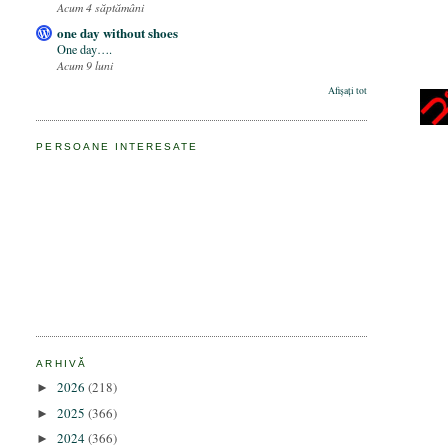
Acum 4 săptămâni
one day without shoes
One day….
Acum 9 luni
Afișați tot
PERSOANE INTERESATE
ARHIVĂ
2026
(218)
►
2025
(366)
►
2024
(366)
►