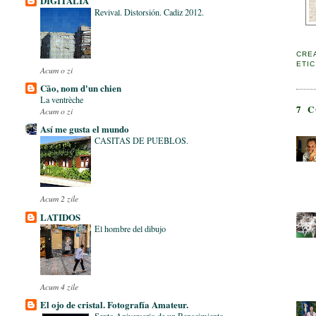
DIGITALIA
Revival. Distorsión. Cadiz 2012.
CRE
ETI
Acum o zi
Cão, nom d'un chien
La ventrèche
7 
Acum o zi
Así me gusta el mundo
CASITAS DE PUEBLOS.
Acum 2 zile
LATIDOS
El hombre del dibujo
Acum 4 zile
El ojo de cristal. Fotografía Amateur.
Sexto Aniversario de un Renacimiento.