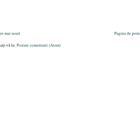
are mai nouă
Pagina de porn
ați-vă la:
Postare comentarii (Atom)