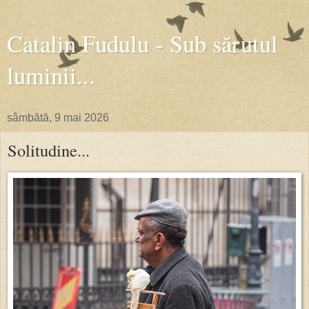
Catalin Fudulu - Sub sărutul
luminii...
sâmbătă, 9 mai 2026
Solitudine...