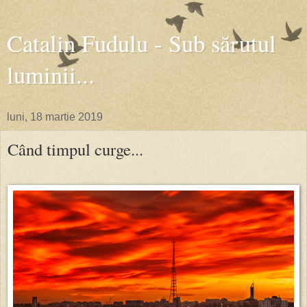
Catalin Fudulu - Sub sărutul
luminii...
luni, 18 martie 2019
Când timpul curge...