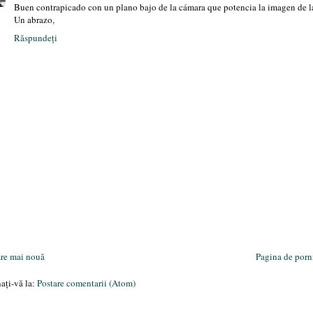
Buen contrapicado con un plano bajo de la cámara que potencia la imagen de l
Un abrazo,
Răspundeți
are mai nouă
Pagina de porn
ați-vă la:
Postare comentarii (Atom)