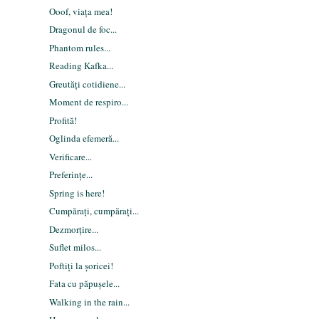
Ooof, viața mea!
Dragonul de foc...
Phantom rules...
Reading Kafka...
Greutăți cotidiene...
Moment de respiro...
Profită!
Oglinda efemeră...
Verificare...
Preferințe...
Spring is here!
Cumpărați, cumpărați...
Dezmorțire...
Suflet milos...
Poftiți la șoricei!
Fata cu păpușele...
Walking in the rain...