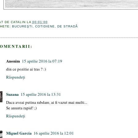
AT DE
CATALIN
LA
00:01:00
CHETE:
BUCUREŞTI
,
COTIDIENE
,
DE STRADĂ
COMENTARII:
Anonim
15 aprilie 2016 la 07:19
din ce pozitie ai tras ? :)
Răspundeți
Suzana
15 aprilie 2016 la 13:31
Daca aveai putina rabdare, ai fi vazut mai multi...
Se anunta rapid! ;)
Răspundeți
Miguel García
16 aprilie 2016 la 12:01