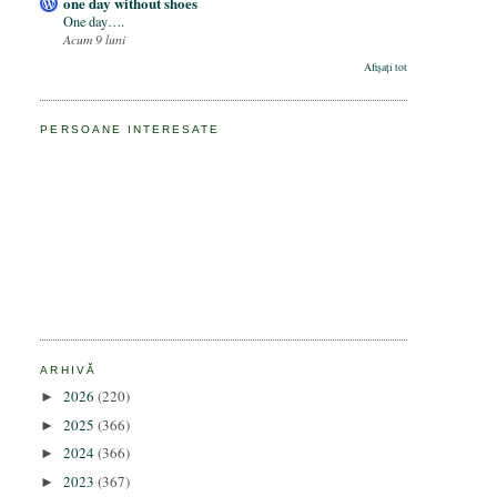
one day without shoes
One day….
Acum 9 luni
Afișați tot
PERSOANE INTERESATE
ARHIVĂ
2026
(220)
►
2025
(366)
►
2024
(366)
►
2023
(367)
►