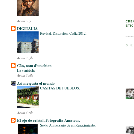
Acum o zi
CRE
ETI
DIGITALIA
Revival. Distorsión. Cadiz 2012.
3 
Acum 3 zile
Cão, nom d'un chien
La ventrèche
Acum 3 zile
Así me gusta el mundo
CASITAS DE PUEBLOS.
Acum 4 zile
El ojo de cristal. Fotografía Amateur.
Sexto Aniversario de un Renacimiento.