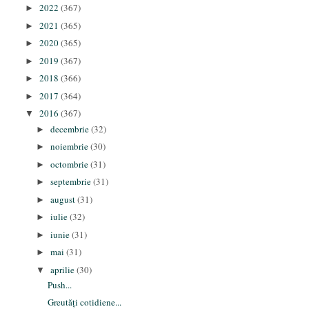
2022
(367)
►
2021
(365)
►
2020
(365)
►
2019
(367)
►
2018
(366)
►
2017
(364)
►
2016
(367)
▼
decembrie
(32)
►
noiembrie
(30)
►
octombrie
(31)
►
septembrie
(31)
►
august
(31)
►
iulie
(32)
►
iunie
(31)
►
mai
(31)
►
aprilie
(30)
▼
Push...
Greutăți cotidiene...