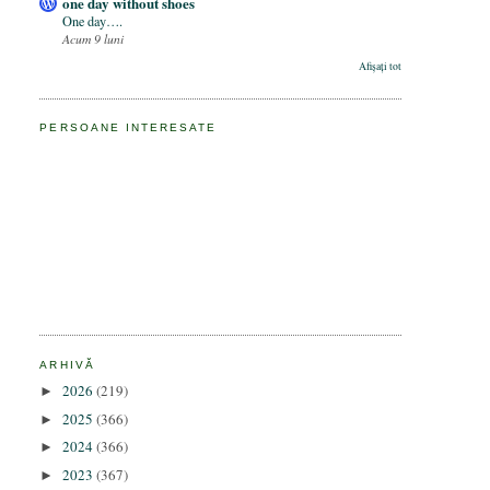
one day without shoes
One day….
Acum 9 luni
Afișați tot
PERSOANE INTERESATE
ARHIVĂ
2026
(219)
►
2025
(366)
►
2024
(366)
►
2023
(367)
►