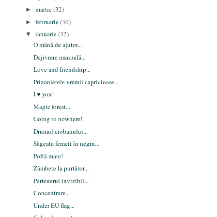
martie
(32)
►
februarie
(30)
►
ianuarie
(32)
▼
O mână de ajutor...
Dejivrare manuală...
Love and friendship...
Prizonierele vremii capricioase...
I ♥ you!
Magic forest...
Going to nowhere!
Drumul ciobanului...
Săgeata femeii în negru...
Poftă mare!
Zâmbete la purtător...
Partenerul invizibil...
Concentrare...
Under EU flag...