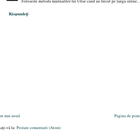
Foloseste metoda marinarilor lui Ulise cand au trecut pe langa sirene...
Răspundeți
are mai nouă
Pagina de porn
ați-vă la:
Postare comentarii (Atom)