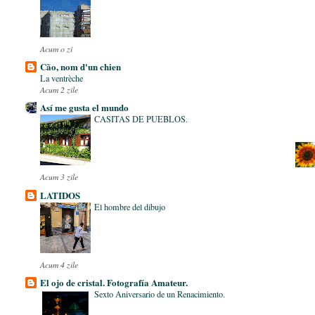
Acum o zi
Cão, nom d'un chien
La ventrèche
Acum 2 zile
Así me gusta el mundo
CASITAS DE PUEBLOS.
Acum 3 zile
LATIDOS
El hombre del dibujo
Acum 4 zile
El ojo de cristal. Fotografía Amateur.
Sexto Aniversario de un Renacimiento.