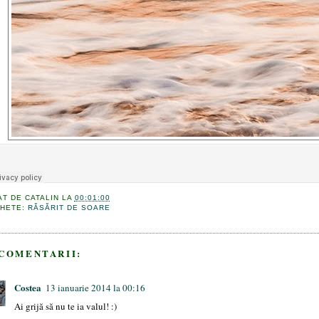
AT DE
CATALIN
LA
00:01:00
CHETE:
RĂSĂRIT DE SOARE
 COMENTARII:
Costea
13 ianuarie 2014 la 00:16
Ai grijă să nu te ia valul! :)